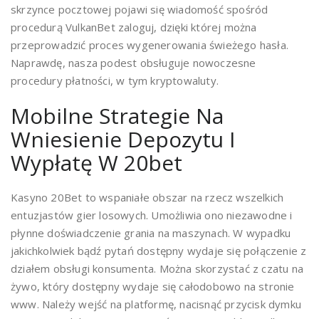
skrzynce pocztowej pojawi się wiadomość spośród
procedurą VulkanBet zaloguj, dzięki której można
przeprowadzić proces wygenerowania świeżego hasła.
Naprawdę, nasza podest obsługuje nowoczesne
procedury płatności, w tym kryptowaluty.
Mobilne Strategie Na
Wniesienie Depozytu I
Wypłatę W 20bet
Kasyno 20Bet to wspaniałe obszar na rzecz wszelkich
entuzjastów gier losowych. Umożliwia ono niezawodne i
płynne doświadczenie grania na maszynach. W wypadku
jakichkolwiek bądź pytań dostępny wydaje się połączenie z
działem obsługi konsumenta. Można skorzystać z czatu na
żywo, który dostępny wydaje się całodobowo na stronie
www. Należy wejść na platformę, nacisnąć przycisk dymku