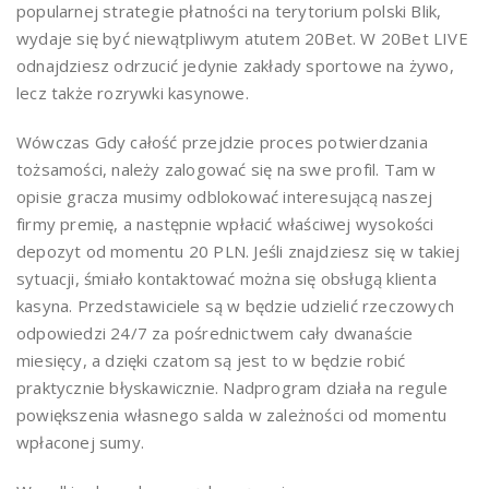
popularnej strategie płatności na terytorium polski Blik,
wydaje się być niewątpliwym atutem 20Bet. W 20Bet LIVE
odnajdziesz odrzucić jedynie zakłady sportowe na żywo,
lecz także rozrywki kasynowe.
Wówczas Gdy całość przejdzie proces potwierdzania
tożsamości, należy zalogować się na swe profil. Tam w
opisie gracza musimy odblokować interesującą naszej
firmy premię, a następnie wpłacić właściwej wysokości
depozyt od momentu 20 PLN. Jeśli znajdziesz się w takiej
sytuacji, śmiało kontaktować można się obsługą klienta
kasyna. Przedstawiciele są w będzie udzielić rzeczowych
odpowiedzi 24/7 za pośrednictwem cały dwanaście
miesięcy, a dzięki czatom są jest to w będzie robić
praktycznie błyskawicznie. Nadprogram działa na regule
powiększenia własnego salda w zależności od momentu
wpłaconej sumy.