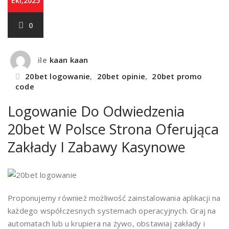
Eki,2025
0
ile
kaan kaan
20bet logowanie
,
20bet opinie
,
20bet promo
code
Logowanie Do Odwiedzenia
20bet W Polsce Strona Oferująca
Zakłady I Zabawy Kasynowe
Proponujemy również możliwość zainstalowania aplikacji na
każdego współczesnych systemach operacyjnych. Graj na
automatach lub u krupiera na żywo, obstawiaj zakłady i