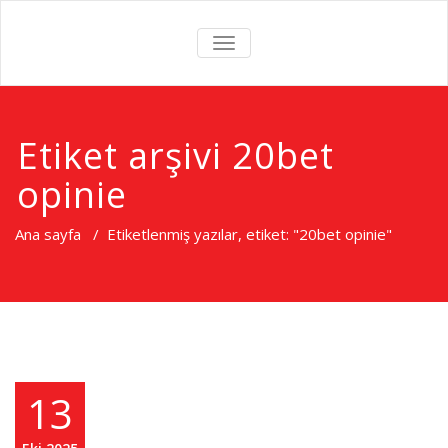
TOGGLE
NAVIGATION
Etiket arşivi 20bet
opinie
Ana sayfa
/
Etiketlenmiş yazılar, etiket: "20bet opinie"
13