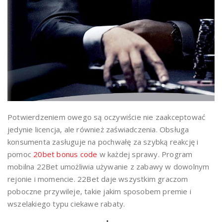
Potwierdzeniem owego są oczywiście nie zaakceptować
jedynie licencja, ale również zaświadczenia. Obsługa
konsumenta zasługuje na pochwałę za szybką reakcję i
pomoc
20bet bonus code
w każdej sprawy. Program
mobilna 22Bet umożliwia używanie z zabawy w dowolnym
rejonie i momencie. 22Bet daje wszystkim graczom
poboczne przywileje, takie jakim sposobem premie i
wszelakiego typu ciekawe rabaty.