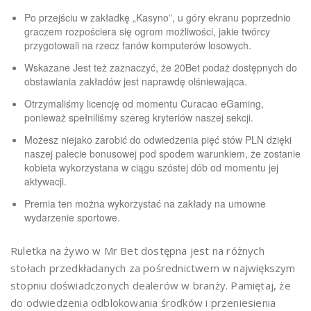
Po przejściu w zakładkę „Kasyno”, u góry ekranu poprzednio
graczem rozpościera się ogrom możliwości, jakie twórcy
przygotowali na rzecz fanów komputerów losowych.
Wskazane Jest też zaznaczyć, że 20Bet podaż dostępnych do
obstawiania zakładów jest naprawdę olśniewająca.
Otrzymaliśmy licencję od momentu Curacao eGaming,
ponieważ spełniliśmy szereg kryteriów naszej sekcji.
Możesz niejako zarobić do odwiedzenia pięć stów PLN dzięki
naszej palecie bonusowej pod spodem warunkiem, że zostanie
kobieta wykorzystana w ciągu szóstej dób od momentu jej
aktywacji.
Premia ten można wykorzystać na zakłady na umowne
wydarzenie sportowe.
Ruletka na żywo w Mr Bet dostępna jest na różnych
stołach przedkładanych za pośrednictwem w największym
stopniu doświadczonych dealerów w branży. Pamiętaj, że
do odwiedzenia odblokowania środków i przeniesienia