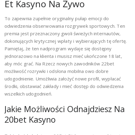
Et Kasyno Na Żywo
To zapewnia zupełnie oryginalny pułap emocji do
odwiedzenia obserwowania rozgrywek sportowych. Ten
premia jest przeznaczony gwoli świeżych internautów,
dokonujących krytycznej wpłaty i wybierających tę ofertę.
Pamiętaj, że ten nadprogram wydaje się dostępny
jednorazowo na klienta i musisz mieć ukończone 18 lat,
aby móc grać. Na Rzecz nowych zawodników 22bet
możliwość rozrywki i odsłona mobilna owo dobre
udogodnienie. Umożliwia założyć nowe profil, wypłacać
środki, obstawiać zakłady i mieć dostęp do odwiedzenia
wszelkich udogodnień.
Jakie Możliwości Odnajdziesz Na
20bet Kasyno