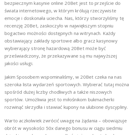
bezpiecznym kasynie online 20Bet jest to przejście do
świata internetowego, w którym królują rzeczywiste
emocje i doskonała uciecha. Nas, którzy stworzyliśmy tę
recenzję 20Bet, zaskoczyło w największym stopniu
bogactwo możności dostępnych na witrynach. Każdy
obstawiający zakłady sportowe albo gracz kasynowy
wybierający stronę hazardową 20Bet może być
przeświadczony, że przekazywane są mu najwyższej
jakości usługi.
Jakim Sposobem wspominaliśmy, w 20Bet czeka na nas
szeroka lista wydarzeń sportowych. Wybierać tutaj można
spośród dużej liczby chodliwych a także niszowych
sportów. Umożliwia jest to miłośnikom bukmacherki
rozwinąć skrzydła i stawiać kupony na ulubione dyscypliny.
Warto aczkolwiek zwrócić uwagę na żądania – obowiązuje
obrót w wysokości 50x danego bonusu w ciągu siedmiu