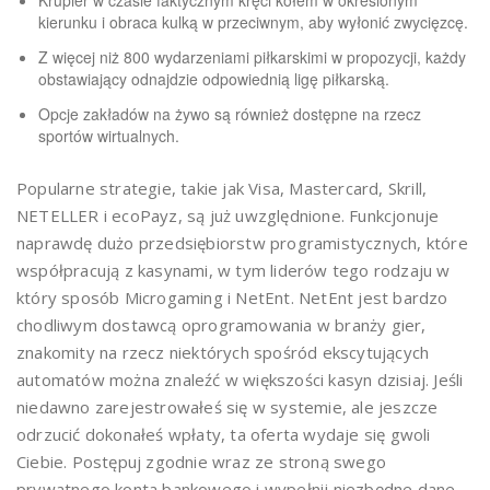
Krupier w czasie faktycznym kręci kołem w określonym
kierunku i obraca kulką w przeciwnym, aby wyłonić zwycięzcę.
Z więcej niż 800 wydarzeniami piłkarskimi w propozycji, każdy
obstawiający odnajdzie odpowiednią ligę piłkarską.
Opcje zakładów na żywo są również dostępne na rzecz
sportów wirtualnych.
Popularne strategie, takie jak Visa, Mastercard, Skrill,
NETELLER i ecoPayz, są już uwzględnione. Funkcjonuje
naprawdę dużo przedsiębiorstw programistycznych, które
współpracują z kasynami, w tym liderów tego rodzaju w
który sposób Microgaming i NetEnt. NetEnt jest bardzo
chodliwym dostawcą oprogramowania w branży gier,
znakomity na rzecz niektórych spośród ekscytujących
automatów można znaleźć w większości kasyn dzisiaj. Jeśli
niedawno zarejestrowałeś się w systemie, ale jeszcze
odrzucić dokonałeś wpłaty, ta oferta wydaje się gwoli
Ciebie. Postępuj zgodnie wraz ze stroną swego
prywatnego konta bankowego i wypełnij niezbędne dane.