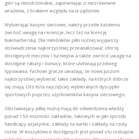
gier są nieodróżnialne, zapewniając ci niezrównane
wrażenia, z brakiem względu na urządzenie.
Wybierając kasyno sieciowe, należy przede każdemu
zwrócić uwagę na recenzje, lecz też na licencję
bukmacherską. Dla miłośników piłki nożnej wyjąwszy
doświadczenia najkorzystniej przeanalizować ofertę
dostępnych meczów i turniejów a także zwrócić uwagę na
dostępne rabaty i bonusy, które ułatwiają przebieg
typowania. Fachowi gracze uważają, że nowicjuszom
najkorzystniej wybierać takie zakłady, na których dobrze
się znają. Oto lista najczęściej wybieranych dyscyplin
sportowych poprzez użytkowników kasyna sieciowego.
Obstawiający piłkę nożną mają do odwiedzenia władzy
ponad 150 możności zakładów, takowych w jaki sposób
handicapy azjatyckie, zakłady na kartki i zakłady na rzuty
rożne. W koszykówce dostępnych jest ponad stu rodzajów