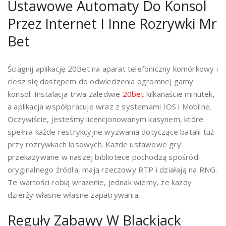
Ustawowe Automaty Do Konsol
Przez Internet I Inne Rozrywki Mr
Bet
Ściągnij aplikację 20Bet na aparat telefoniczny komórkowy i
ciesz się dostępem do odwiedzenia ogromnej gamy
konsol. Instalacja trwa zaledwie
20bet
kilkanaście minutek,
a aplikacja współpracuje wraz z systemami IOS i Mobilne.
Oczywiście, jesteśmy licencjonowanym kasynem, które
spełnia każde restrykcyjne wyzwania dotyczące batalii tuż
przy rozrywkach losowych. Każde ustawowe gry
przekazywane w naszej bibliotece pochodzą spośród
oryginalnego źródła, mają rzeczowy RTP i działają na RNG.
Te wartości robią wrażenie, jednak wiemy, że każdy
dzierży własne własne zapatrywania.
Reguły Zabawy W Blackjack