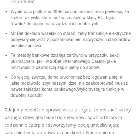
kilku kliknięć.
Wybierając platformę 20Bet casino możesz mieć pewność, że
każde rozrywki, które można znaleźć w klasy PC, będą
również dostępne na urządzeniach mobilnych.
Mr Bet dokłada wszelakich starań, żeby transakcje elektryczne
odbywały się wraz z poszanowaniem najwyższych standardów
bezpieczeństwa.
Te metody bankowe działają zarówno w przypadku sekcji
bukmachera, jak i w 20Bet Internetowego Casino, jakie
możliwości z pewnością zapisujemy do atutów.
Co więcej, zwyczaj demo uruchomisz bez logowania się, a
jakie możliwości zbyt naszym idzie, nie zaakceptować musisz
nawet zakładać konta bankowego.Wykorzystaj tę funkcję w
dowolny sposób!
Zdajemy osobiście sprawę wraz z tegoż, że odrzucić każdy
pamięta dziesiątki haseł do serwisów, spośród których
codziennie czerpie i stworzyliśmy opcję umożliwiającą
zabranie hasła do odwiedzenia konta. Następnie na