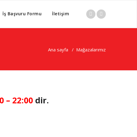
İş Başvuru Formu
İletişim
Ana sayfa
/
Mağazalarımız
0 – 22:00
dir.