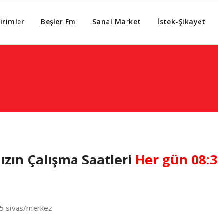
irimler
Beşler Fm
Sanal Market
İstek-Şikayet
zın Çalışma Saatleri
Her gün 08:3
25 sivas/merkez