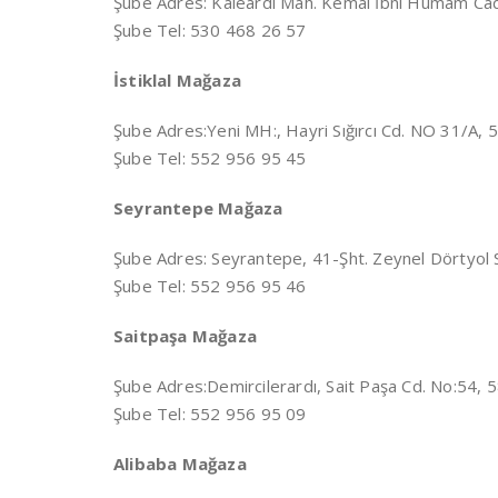
Şube Adres:
Kaleardı Mah. Kemal İbni Humam Ca
Şube Tel: 530 468 26 57
İstiklal Mağaza
Şube Adres:
Yeni MH:, Hayri Sığırcı Cd. NO 31/A,
Şube Tel: 552 956 95 45
Seyrantepe Mağaza
Şube Adres:
Seyrantepe, 41-Şht. Zeynel Dörtyol 
Şube Tel: 552 956 95 46
Saitpaşa Mağaza
Şube Adres:
Demircilerardı, Sait Paşa Cd. No:54,
Şube Tel: 552 956 95 09
Alibaba Mağaza