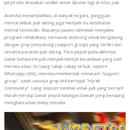
pinjol dan disisakan sedikit untuk diputar lagi di situs judi.
Aransha menambahkan, di banyak negara, gangguan
mental akibat judi daring juga menjadi isu kesehatan
mental tersendiri. Biasanya pasien demikian menjalani
program rehabilitasi, termasuk didorong untuk bergabung
dengan grup penyokong (support group) yang terdiri dari
sesama pecandu judi daring. Para pejudi pada akhirnya
sadar bahwa berjudi menjadi bentuk kecanduan yang sulit
mereka atasi. Di ruang cakap-cakap virtual, seperti
Whatsapp (WA), mereka membentuk semacam ”support
group”, salah satunya grup WA bertajuk ”Hijrah
Community”. Uang deposit minimal untuk judi yang bertarif
murah meraup pasar pejudi kalangan bawah yang berujung
menghancurkan hidup mereka.