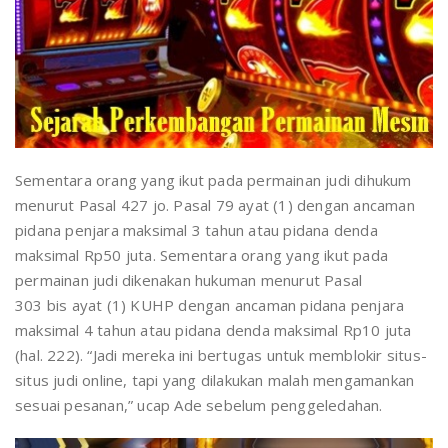
Sementara orang yang ikut pada permainan judi dihukum
menurut Pasal 427 jo. Pasal 79 ayat (1) dengan ancaman
pidana penjara maksimal 3 tahun atau pidana denda
maksimal Rp50 juta. Sementara orang yang ikut pada
permainan judi dikenakan hukuman menurut Pasal
303 bis ayat (1) KUHP dengan ancaman pidana penjara
maksimal 4 tahun atau pidana denda maksimal Rp10 juta
(hal. 222). “Jadi mereka ini bertugas untuk memblokir situs-
situs judi online, tapi yang dilakukan malah mengamankan
sesuai pesanan,” ucap Ade sebelum penggeledahan.