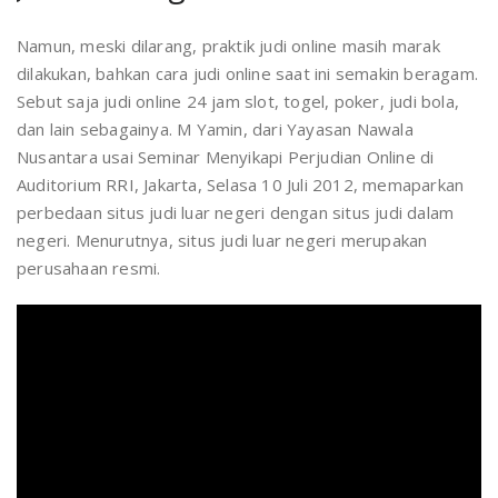
Namun, meski dilarang, praktik judi online masih marak
dilakukan, bahkan cara judi online saat ini semakin beragam.
Sebut saja judi online 24 jam slot, togel, poker, judi bola,
dan lain sebagainya. M Yamin, dari Yayasan Nawala
Nusantara usai Seminar Menyikapi Perjudian Online di
Auditorium RRI, Jakarta, Selasa 10 Juli 2012, memaparkan
perbedaan situs judi luar negeri dengan situs judi dalam
negeri. Menurutnya, situs judi luar negeri merupakan
perusahaan resmi.