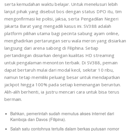
serta kemudahan waktu belajar. Untuk menelusuri lebih
lanjut pihak yang disebut bos dengan status DPO itu, tim
mengonfirmasi ke polisi, jaksa, serta Pengadilan Negeri
Jakarta Barat yang mengadili kasus ini. SV388 adalah
platform pilihan utama bagi pecinta sabung ayam online,
menghadirkan pertarungan seru wala meron yang disiarkan
langsung dari arena sabong di Filiphina. Setiap
pertandingan disiarkan dengan kualitas HD streaming
untuk pengalaman menonton terbaik. Di SV388, pemain
dapat bertaruh mulai dari modal kecil, sekitar 10 ribu,
namun tetap memiliki peluang besar untuk mendapatkan
jackpot hingga 100% pada setiap kemenangan beruntun.
Alih-alih berhenti, ia justru mencari cara untuk bisa terus
bermain.
Bahkan, pemerintah sudah memutus akses internet dari
Kamboja dan Davos (Filipina).
Salah satu contohnya tertulis dalam berkas putusan nomor